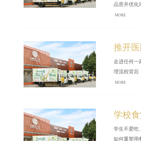
品质并优化
MORE
推开医
走进任何一
理流程背后
医院营养食
MORE
治疗的成效
学校食
学生不爱吃
如何重塑用