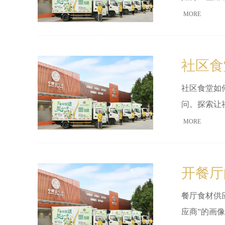
意味着愉悦
MORE
饭菜，快速
社区食
社区食堂如
问。探索让
MORE
开餐厅
餐厅食材供
应商”的画