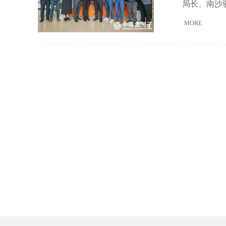
局长、南沙
区综合部部
MORE
瑞源农农业