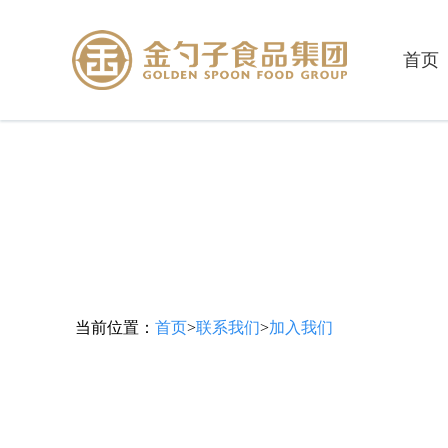
首页
当前位置：
首页
>
联系我们
>
加入我们