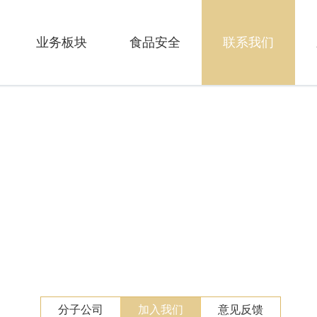
业务板块
食品安全
联系我们
分子公司
加入我们
意见反馈