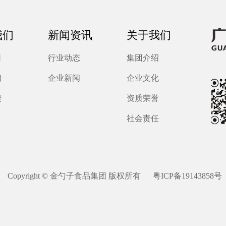
我们
新闻资讯
关于我们
司
行业动态
集团介绍
们
企业新闻
企业文化
馈
资质荣誉
社会责任
Copyright © 金勺子食品集团 版权所有
粤ICP备19143858号