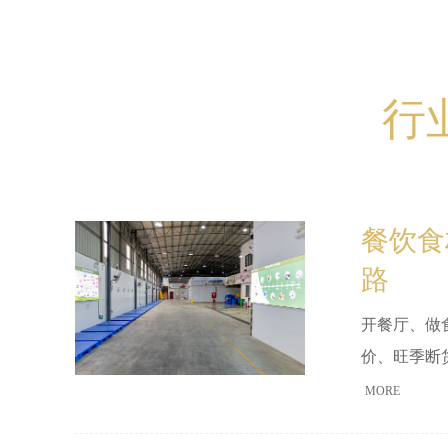
行
餐饮食
路
开餐厅、做
价、旺季断
面这些内容
MORE
商管理这条