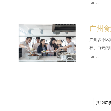
避开"报价
MORE
广州食
广州多个区
校、白云的
车。真正把
MORE
约束三件事
共1267条