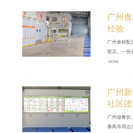
广州食
经验
广州食材配
锁店。一份
与食安风险
MORE
广州新
社区团
广州做餐饮
番禺等周边