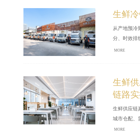
生鲜冷
从产地预冷
分、时效排
MORE
生鲜供
链路实
生鲜供应链
城市仓配、需
么多数新手
MORE