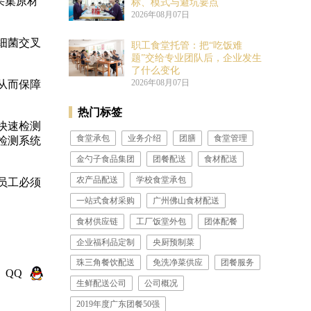
采集原材
标、模式与避坑要点
2026年08月07日
细菌交叉
职工食堂托管：把“吃饭难
题”交给专业团队后，企业发生
了什么变化
2026年08月07日
从而保障
热门标签
快速检测
食堂承包
业务介绍
团膳
食堂管理
检测系统
金勺子食品集团
团餐配送
食材配送
农产品配送
学校食堂承包
员工必须
一站式食材采购
广州佛山食材配送
食材供应链
工厂饭堂外包
团体配餐
企业福利品定制
​央厨预制菜
珠三角餐饮配送
免洗净菜供应
团餐服务
QQ
生鲜配送公司
公司概况
2019年度广东团餐50强