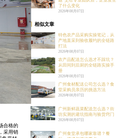
题”交给专业团队后，企业发生
了什么变化
2026年08月07日
相似文章
特色农产品采购实操笔记，从
产地直采到验收履约的全链路
打法
2026年08月07日
农产品配送怎么选才不踩坑？
从田间到后厨的全链路实操手
册
2026年08月07日
广州食材配送公司怎么选？食
堂采购员亲历的挑选方法
2026年08月07日
广州新鲜蔬菜配送怎么选？街
坊实测的避坑指南与验货窍门
2026年08月07日
场合格的
，采用销
广州食堂承包哪家靠谱？餐