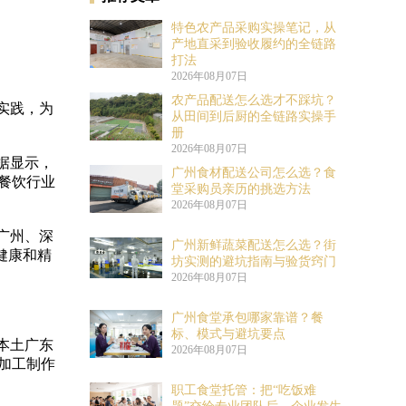
特色农产品采购实操笔记，从
产地直采到验收履约的全链路
打法
2026年08月07日
农产品配送怎么选才不踩坑？
实践，为
从田间到后厨的全链路实操手
册
2026年08月07日
据显示，
广州食材配送公司怎么选？食
于餐饮行业
堂采购员亲历的挑选方法
2026年08月07日
广州、深
广州新鲜蔬菜配送怎么选？街
健康和精
坊实测的避坑指南与验货窍门
2026年08月07日
广州食堂承包哪家靠谱？餐
标、模式与避坑要点
本土广东
2026年08月07日
、加工制作
职工食堂托管：把“吃饭难