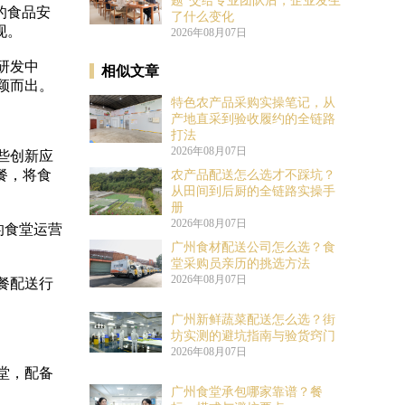
题”交给专业团队后，企业发生
的食品安
了什么变化
现。
2026年08月07日
研发中
相似文章
颖而出。
特色农产品采购实操笔记，从
产地直采到验收履约的全链路
打法
2026年08月07日
些创新应
餐，将食
农产品配送怎么选才不踩坑？
从田间到后厨的全链路实操手
册
2026年08月07日
的食堂运营
广州食材配送公司怎么选？食
堂采购员亲历的挑选方法
2026年08月07日
餐配送行
广州新鲜蔬菜配送怎么选？街
坊实测的避坑指南与验货窍门
2026年08月07日
堂，配备
广州食堂承包哪家靠谱？餐