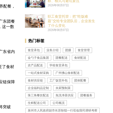
标、模式与避坑要点
2026年08月07日
营养配餐，
职工食堂托管：把“吃饭难
广东团餐
题”交给专业团队后，企业发生
了什么变化
，这一数
2026年08月07日
热门标签
食堂承包
业务介绍
团膳
食堂管理
广东省内
金勺子食品集团
团餐配送
食材配送
农产品配送
学校食堂承包
证了食材
一站式食材采购
广州佛山食材配送
食材供应链
工厂饭堂外包
团体配餐
应链保障
企业福利品定制
​央厨预制菜
珠三角餐饮配送
免洗净菜供应
团餐服务
生鲜配送公司
公司概况
将突破
泉州市人民政府副市长苏耿聪一行莅临我司调研考察