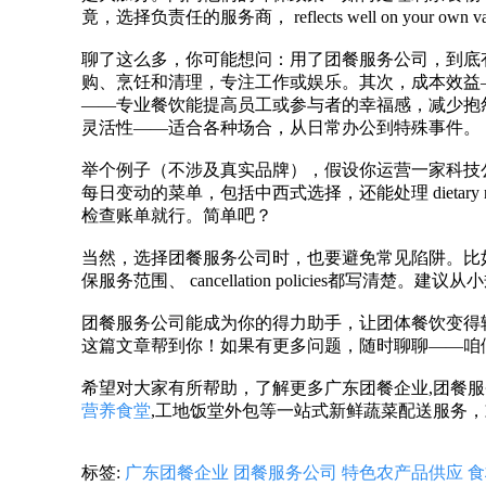
竟，选择负责任的服务商， reflects well on your own va
聊了这么多，你可能想问：用了团餐服务公司，到底
购、烹饪和清理，专注工作或娱乐。其次，成本效益
——专业餐饮能提高员工或参与者的幸福感，减少抱怨。
灵活性——适合各种场合，从日常办公到特殊事件。
举个例子（不涉及真实品牌），假设你运营一家科技
每日变动的菜单，包括中西式选择，还能处理 dietary needs
检查账单就行。简单吧？
当然，选择团餐服务公司时，也要避免常见陷阱。比
保服务范围、 cancellation policies都
团餐服务公司能成为你的得力助手，让团体餐饮变得
这篇文章帮到你！如果有更多问题，随时聊聊——咱
希望对大家有所帮助，了解更多广东团餐企业,团餐服务
营养食堂
,工地饭堂外包等一站式新鲜蔬菜配送服务，欢迎到
标签:
广东团餐企业
团餐服务公司
特色农产品供应
食