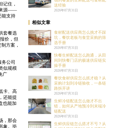
场到餐桌的生鲜配送与食材配
但记住，
送经验
来源——
2026年07月31日
还能支持
相似文章
食材配送供应商怎么挑才不踩
供套餐选
坑，餐饮老板与食堂采购的筛
的报价，但
选手册
定制方案，
2026年07月31日
快餐生鲜配送怎么跑通，从田
间到快餐门店的极速供应链实
餐服务公司
操手册
类似规模
2026年07月31日
免广
餐饮食材供应怎么抓才稳？从
采购计划到冷链验收，一条链
路拆开讲
低卡、高
2026年07月31日
，还能提
生鲜冷链配送怎么做才不出
盘也能加
错，如何从产地预冷到末端冷
链配送
2026年07月31日
场，那会
生鲜供应链怎么搭才不亏？从
形象。毕