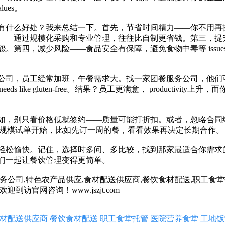
lues。
有什么好处？我来总结一下。首先，节省时间精力——你不用再
——通过规模化采购和专业管理，往往比自制更省钱。第三，提
第四，减少风险——食品安全有保障，避免食物中毒等 issue
公司，员工经常加班，午餐需求大。找一家团餐服务公司，他们
 like gluten-free。结果？员工更满意， productivity上升
如，别只看价格低就签约——质量可能打折扣。或者，忽略合同
写清楚。建议从小规模试单开始，比如先订一周的餐，看看效果再决定长期合作。
轻松愉快。记住，选择时多问、多比较，找到那家最适合你需求
们一起让餐饮管理变得更简单。
公司,特色农产品供应,食材配送供应商,餐饮食材配送,职工食堂
访官网咨询！www.jszjt.com
材配送供应商
餐饮食材配送
职工食堂托管
医院营养食堂
工地饭