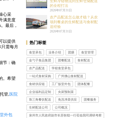
生鲜冷链物流到生鲜仓储配送
的全程打法
2026年07月31日
操心采
农产品配送怎么做才稳？从农
升满意度
场到餐桌的生鲜配送与食材配
s。最后，
送经验
2026年07月31日
可以提供
热门标签
，而你只需每月
食堂承包
业务介绍
团膳
食堂管理
金勺子食品集团
团餐配送
食材配送
细节：确
农产品配送
学校食堂承包
一站式食材采购
广州佛山食材配送
的。希望
食材供应链
工厂饭堂外包
团体配餐
企业福利品定制
​央厨预制菜
托管,
医院
珠三角餐饮配送
免洗净菜供应
团餐服务
生鲜配送公司
公司概况
堂外包
泉州市人民政府副市长苏耿聪一行莅临我司调研考察