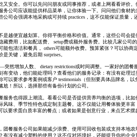
吃又安全。你可以先问问朋友或同事推荐，或者上网看看评价。
服务公司应该能提供样品菜单，让你体验一下。问问他们食材的
会强调本地采购或可持续 practices，这不仅能保证质量，
不是越便宜越划算。你得平衡价格和价值。通常，这些公司会提
藏费用，比如配送费、 setup费或额外服务费。比较几家公司
包清洁和餐具， others可能额外收费。预算紧张？可以协商
，避免后期 surprises。
增加人数、 dietary restrictions或时间调整。一家好的团
刻有变动，他们能处理吗？查看他们的服务记录：有没有处理过
要求参考案例或客户 testimonials（但别要具体品牌名，以
尴尬！所以，选择那些有备份计划的公司。
餐服务也得跟上潮流。看看公司是否提供营养均衡的选项，比如
际风味、季节性特色或定制主题餐。这不仅能让用餐体验更丰富
者，可以要求蛋白质丰富的餐点；或者如果是创意行业，来点艺术摆
，团餐服务公司如果能减少浪费、使用可回收包装或支持本地农
？有没有减少塑料的使用？这不仅对环境好，还能提升你的企业