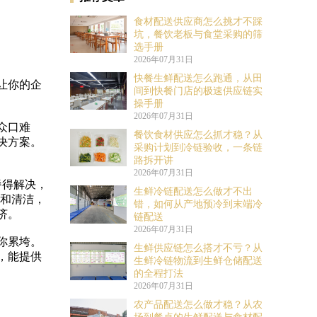
食材配送供应商怎么挑才不踩
坑，餐饮老板与食堂采购的筛
选手册
2026年07月31日
快餐生鲜配送怎么跑通，从田
让你的企
间到快餐门店的极速供应链实
操手册
2026年07月31日
众口难
餐饮食材供应怎么抓才稳？从
决方案。
采购计划到冷链验收，一条链
路拆开讲
2026年07月31日
餐得解决，
生鲜冷链配送怎么做才不出
p和清洁，
错，如何从产地预冷到末端冷
济。
链配送
2026年07月31日
你累垮。
生鲜供应链怎么搭才不亏？从
，能提供
生鲜冷链物流到生鲜仓储配送
的全程打法
2026年07月31日
农产品配送怎么做才稳？从农