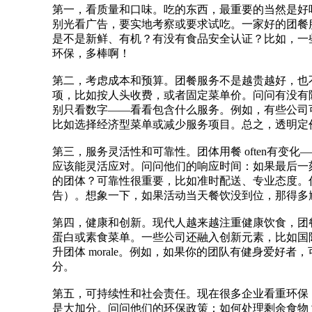
第一，看质量和口味。吃的东西，最重要的当然是好
别光看广告，要实地考察或要求试吃。一家好的团餐
是不是新鲜、有机？有没有食品安全认证？比如，一些公司
环保，多棒啊！
第二，考虑成本和预算。团餐服务不是越贵越好，也
项，比如按人头收费，或者固定菜单价。问问有没有隐
别只看数字——看看包含什么服务。例如，有些公司可能
比如选择经济型菜单或减少服务项目。总之，透明定价是关键
第三，服务灵活性和可靠性。团体用餐 often有变化——突然
应该能灵活应对。问问他们的响应时间：如果最后一
的团体？可靠性很重要，比如准时配送、专业态度。你可以
告）。想象一下，如果活动当天餐饮没到位，那得多
第四，健康和创新。现代人越来越注重健康饮食，团
蛋白或素食菜单。一些公司还融入创新元素，比如国
升团体 morale。例如，如果你的团队有健身爱好
分。
第五，可持续性和社会责任。现在很多企业看重环保
是大加分。问问他们的环保政策：如何处理剩余食物