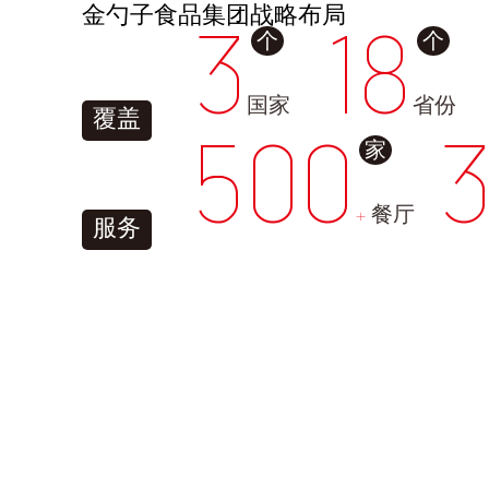
金勺子食品集团战略布局
3
个
18
个
国家
省份
覆盖
500
家
+
餐厅
服务